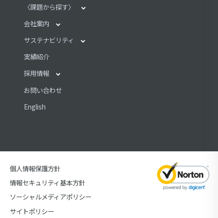
ビルメンテナンス（清掃）
〈課題から探す〉
ビルメンテナンス（設備管理）
施設管理コストを削減したい
会社案内
ホテル運営
災害や感染症の対策をしたい
会社案内一覧
サステナビリティ
セキュリティ（施設警備）
集客力のアップ
社長メッセージ
サステナビリティTOP
実績紹介
（商業施設、指定管理）
セキュリティ（設備工事）
会社概要
環境への取り組み
採用情報
事務作業を効率化したい
アテンダントサービス
沿革
社会への取り組み
採用情報一覧
お問い合わせ
交通安全対策をしたい
レストラン・社員食堂
企業理念
ガバナンス
新卒採用情報
（安全衛生）
English
造園・緑地
健康経営
贈収賄防止に関するガイドライン ダウンロード（PDF）
キャリア採用情報
保険代理店
公表項目（PDF）
仕入先サステナビリティガイドライン ダウンロード
障がい者採用情報
商品企画･販売･WEB購買･イベント
（PDF）
会社案内パンフレット ダウンロード（PDF）
社員紹介制度
法人向け各種ノベルティ
福利厚生制度
個人情報保護方針
事務用消耗品販売トヨタキョウエイねっと
人材育成
情報セキュリティ基本方針
駐車場経営（コインパーキング）
ソーシャルメディアポリシー
テナントリーシング
サイトポリシー
テクニカルサポート